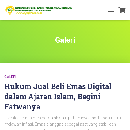
TOGGLE
NAVIGATIO
Galeri
GALERI
Hukum Jual Beli Emas Digital
dalam Ajaran Islam, Begini
Fatwanya
Investasi emas menjadi salah satu pilihan investasi terbaik untuk
melawan inflasi. Emas dianggap sebagai aset yang stabil dan