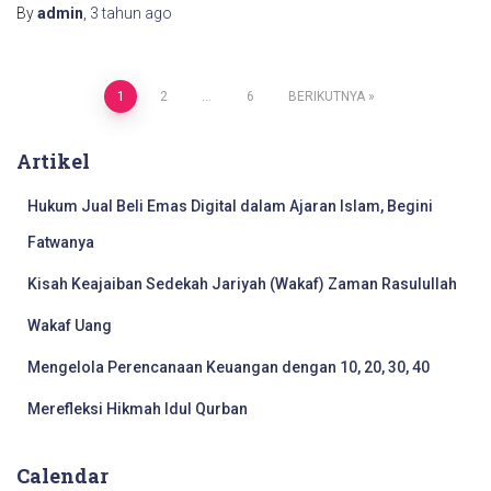
By
admin
,
3 tahun
ago
Navigasi
1
2
…
6
BERIKUTNYA
pos
Artikel
Hukum Jual Beli Emas Digital dalam Ajaran Islam, Begini
Fatwanya
Kisah Keajaiban Sedekah Jariyah (Wakaf) Zaman Rasulullah
Wakaf Uang
Mengelola Perencanaan Keuangan dengan 10, 20, 30, 40
Merefleksi Hikmah Idul Qurban
Calendar