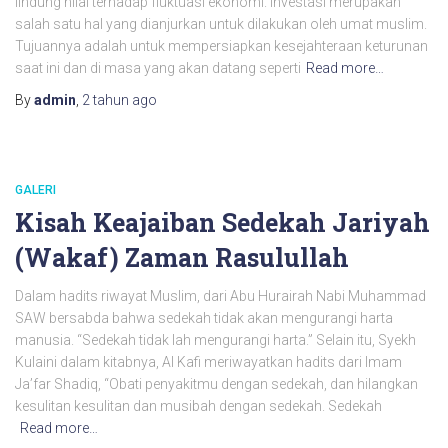
lindung nilai terhadap fluktuasi ekonomi. Investasi merupakan
salah satu hal yang dianjurkan untuk dilakukan oleh umat muslim.
Tujuannya adalah untuk mempersiapkan kesejahteraan keturunan
saat ini dan di masa yang akan datang seperti
Read more…
By
admin
,
2 tahun
ago
GALERI
Kisah Keajaiban Sedekah Jariyah
(Wakaf) Zaman Rasulullah
Dalam hadits riwayat Muslim, dari Abu Hurairah Nabi Muhammad
SAW bersabda bahwa sedekah tidak akan mengurangi harta
manusia. “Sedekah tidak lah mengurangi harta.” Selain itu, Syekh
Kulaini dalam kitabnya, Al Kafi meriwayatkan hadits dari Imam
Ja’far Shadiq, “Obati penyakitmu dengan sedekah, dan hilangkan
kesulitan kesulitan dan musibah dengan sedekah. Sedekah
Read more…