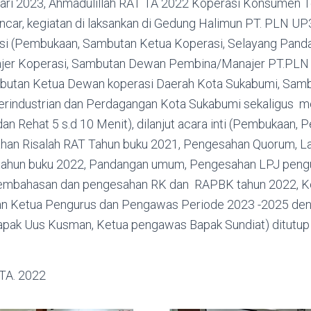
uari 2023, Ahmadulillah RAT TA 2022 Koperasi Konsumen 
ancar, kegiatan di laksankan di Gedung Halimun PT. PLN U
psi (Pembukaan, Sambutan Ketua Koperasi, Selayang Pand
ajer Koperasi, Sambutan Dewan Pembina/Manajer PT.PLN
mbutan Ketua Dewan koperasi Daerah Kota Sukabumi, Samb
erindustrian dan Perdagangan Kota Sukabumi sekaligus 
dan Rehat 5 s.d 10 Menit), dilanjut acara inti (Pembukaan, 
ahan Risalah RAT Tahun buku 2021, Pengesahan Quorum, 
tahun buku 2022, Pandangan umum, Pengesahan LPJ pen
Pembahasan dan pengesahan RK dan RAPBK tahun 2022, K
han Ketua Pengurus dan Pengawas Periode 2023 -2025 den
Bapak Uus Kusman, Ketua pengawas Bapak Sundiat) ditutup
TA. 2022