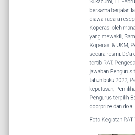
Sukabumi, 11 Febr
bersama berjalan l
diawali acara rese
Koperasi oleh man
yang mewakili, Sa
Koperasi & UKM, P
secara resmi, Do’a 
tertib RAT, Penges
jawaban Pengurus 
tahun buku 2022, 
keputusan, Pemili
Pengurus terpilih 
doorprize dan do’a.
Foto Kegiatan RAT 