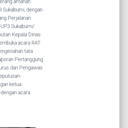
Terang amanah
P3 Sukabumi, dengan
ang Perjalanan
 UP3 Sukabumi/
utan Kepala Dinas
membuka acara RAT
Pengesahan tata
Laporan Pertanggung
gurus dan Pengawas
eputusan-
gan ketua
 dengan acara