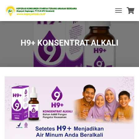
T
O
G
G
L
H9+ KONSENTRAT ALKALI
E
N
A
V
I
G
A
T
I
O
N