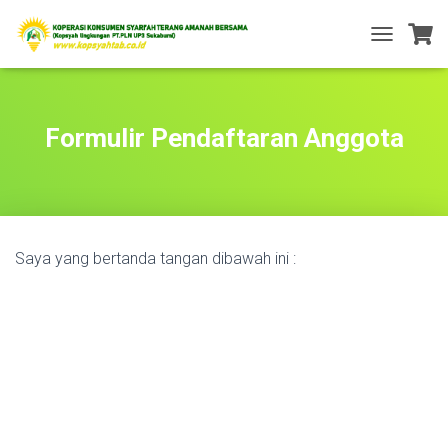
T
O
G
G
L
Formulir Pendaftaran Anggota
E
N
A
V
I
G
Saya yang bertanda tangan dibawah ini :
A
T
I
O
N